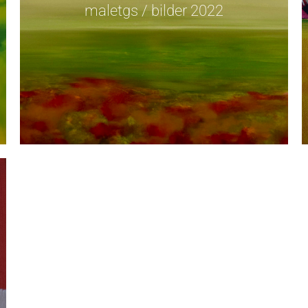
maletgs / bilder 2022