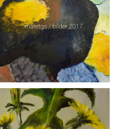
maletgs / bilder 2017